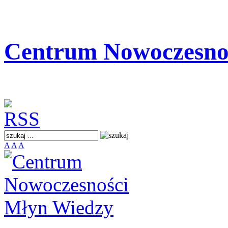
Centrum Nowoczesno
A
A
A