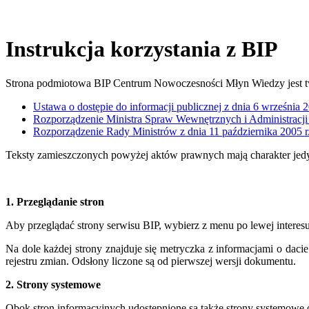
Instrukcja korzystania z BIP
Strona podmiotowa BIP Centrum Nowoczesności Młyn Wiedzy jest t
Ustawa o dostępie do informacji publicznej z dnia 6 września 2
Rozporządzenie Ministra Spraw Wewnętrznych i Administracji z
Rozporządzenie Rady Ministrów z dnia 11 października 2005 
Teksty zamieszczonych powyżej aktów prawnych mają charakter jedyn
1. Przeglądanie stron
Aby przeglądać strony serwisu BIP, wybierz z menu po lewej interesu
Na dole każdej strony znajduje się metryczka z informacjami o dacie
rejestru zmian. Odsłony liczone są od pierwszej wersji dokumentu.
2. Strony systemowe
Obok stron informacyjnych udostępnione są także strony systemowe