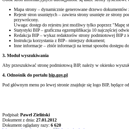
Mapa strony – dynamicznie generowane drzewo dokumentów zn
Rejestr stron usuniętych – zawiera strony usunięte ze strony po
przywrócony.
Uwaga: dostęp do rejestru jest możliwy tylko poprzez "Mapę s
Statystyki BIP – graficzna egzemplifikacja 10 najczęściej od
Redakcja BIP – wykaz redaktorów strony podmiotowej BIP z ic
Instrukcja korzystania z BIP– niniejszy dokument;
Inne informacje – zbiór informacji na temat sposobu dostępu d
3. Moduł wyszukiwania
Aby przeszukiwać stronę podmiotową BIP, należy w okienko wyszukiw
4. Odnośnik do portalu
bip.gov.pl
Pod głównym menu po lewej stronie znajduje się logo BIP, będące od
Podpisał:
Paweł Zieliński
Dokument z dnia:
27.01.2012
Dokument oglądany razy:
6 620