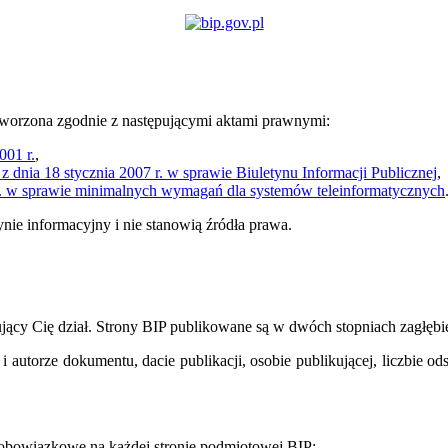
worzona zgodnie z następującymi aktami prawnymi:
001 r.
,
 dnia 18 stycznia 2007 r. w sprawie Biuletynu Informacji Publicznej
,
r. w sprawie minimalnych wymagań dla systemów teleinformatycznych
ie informacyjny i nie stanowią źródła prawa.
jący Cię dział. Strony BIP publikowane są w dwóch stopniach zagłębieni
 i autorze dokumentu, dacie publikacji, osobie publikującej, liczbie 
 obowiązkowe na każdej stronie podmiotowej BIP: