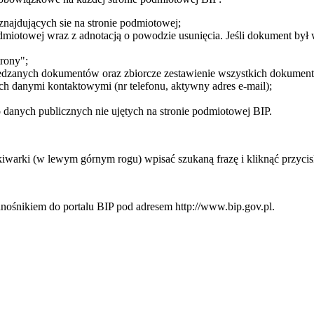
ajdujących sie na stronie podmiotowej;
dmiotowej wraz z adnotacją o powodzie usunięcia. Jeśli dokument był w 
trony";
wiedzanych dokumentów oraz zbiorcze zestawienie wszystkich dokument
h danymi kontaktowymi (nr telefonu, aktywny adres e-mail);
o danych publicznych nie ujętych na stronie podmiotowej BIP.
arki (w lewym górnym rogu) wpisać szukaną frazę i kliknąć przycisk
nośnikiem do portalu BIP pod adresem http://www.bip.gov.pl.