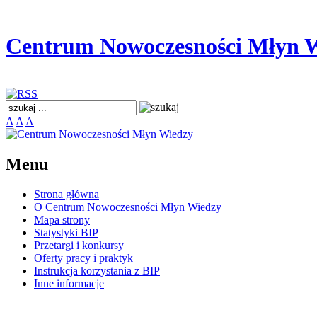
Centrum Nowoczesności Młyn 
A
A
A
Menu
Strona główna
O Centrum Nowoczesności Młyn Wiedzy
Mapa strony
Statystyki BIP
Przetargi i konkursy
Oferty pracy i praktyk
Instrukcja korzystania z BIP
Inne informacje