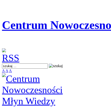
Centrum Nowoczesno
A
A
A