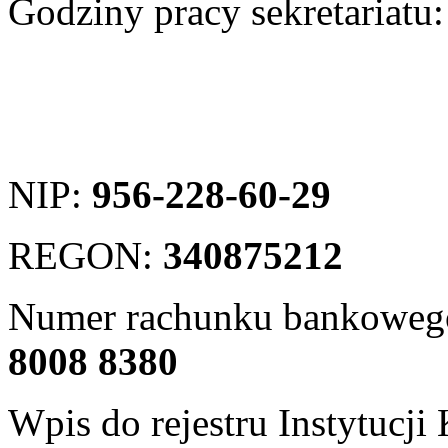
Godziny pracy sekretari
Sob-Nd ni
NIP:
956-228-60-29
REGON:
340875212
Numer rachunku bankoweg
8008 8380
Wpis do rejestru Instytucj